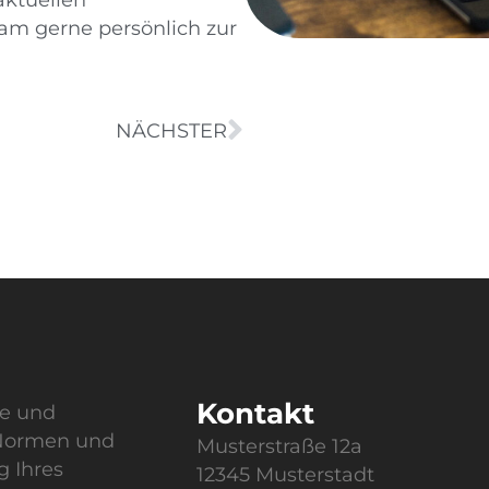
am gerne persönlich zur
NÄCHSTER
Kontakt
te und
 Normen und
Musterstraße 12a
g Ihres
12345 Musterstadt