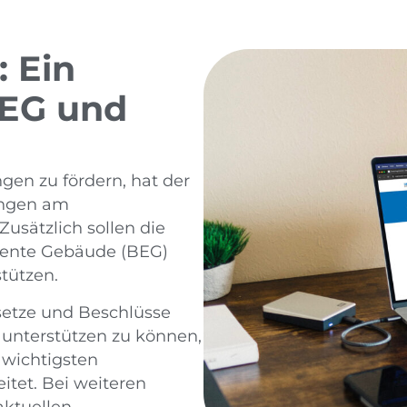
 Ein
GEG und
en zu fördern, hat der
ungen am
sätzlich sollen die
iente Gebäude (BEG)
stützen.
setze und Beschlüsse
 unterstützen zu können,
 wichtigsten
itet. Bei weiteren
ktuellen